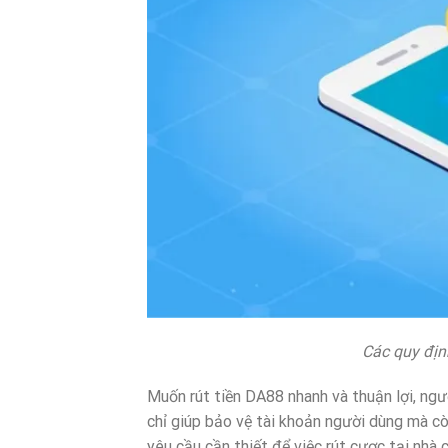
Các quy định
Muốn rút tiền DA88 nhanh và thuận lợi, ng
chỉ giúp bảo vệ tài khoản người dùng mà c
yêu cầu cần thiết để việc rút cược tại nhà c