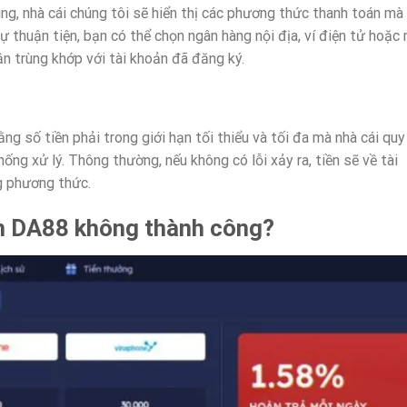
ùng, nhà cái chúng tôi sẽ hiển thị các phương thức thanh toán mà
ự thuận tiện, bạn có thể chọn ngân hàng nội địa, ví điện tử hoặc
n trùng khớp với tài khoản đã đăng ký.
ằng số tiền phải trong giới hạn tối thiểu và tối đa mà nhà cái quy
hống xử lý. Thông thường, nếu không có lỗi xảy ra, tiền sẽ về tài
g phương thức.
iền DA88 không thành công?