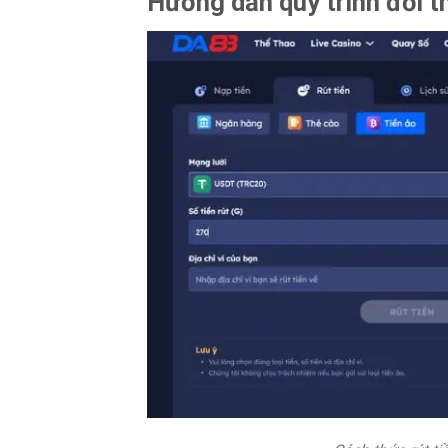
Hướng dẫn quy trình đổi t