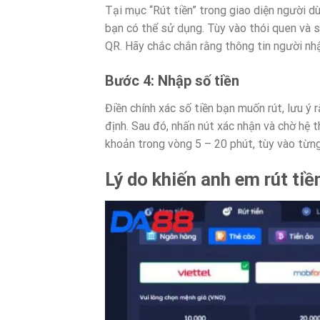
Tại mục “Rút tiền” trong giao diện người d
bạn có thể sử dụng. Tùy vào thói quen và s
QR. Hãy chắc chắn rằng thông tin người nhậ
Bước 4: Nhập số tiền
Điền chính xác số tiền bạn muốn rút, lưu ý r
định. Sau đó, nhấn nút xác nhận và chờ hệ t
khoản trong vòng 5 – 20 phút, tùy vào từn
Lý do khiến anh em rút t