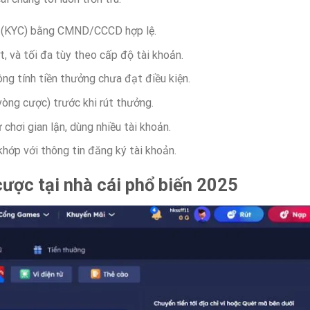
ủ (KYC) bằng CMND/CCCD hợp lệ.
t, và tối đa tùy theo cấp độ tài khoản.
ông tính tiền thưởng chưa đạt điều kiện.
òng cược) trước khi rút thưởng.
chơi gian lận, dùng nhiều tài khoản.
khớp với thông tin đăng ký tài khoản.
ược tại nhà cái phổ biến 2025