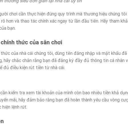
ền thưởng siêu đơn giản tại nhà cái uy tín
người chơi cần thực hiện đúng quy trình mà thương hiệu chúng tôi
 rõ hơn và thao tác chính xác ngay từ lần đầu tiên. Hãy tham kh
của bạn.
 chính thức của sân chơi
 thức của nhà cái chúng tôi, dùng tên đăng nhập và mật khẩu đã
g, hãy chắc chắn rằng bạn đã đăng ký đầy đủ thông tin cá nhân 
 đủ điều kiện rút tiền từ nhà cái.
n cần kiểm tra xem tài khoản của mình còn bao nhiêu tiền khả dụn
yến mãi, hãy đảm bảo rằng bạn đã hoàn thành yêu cầu vòng cượ
hiện lệnh rút.
ền