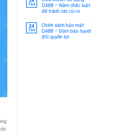
24
Th4
DA88 – Nắm chắc luật
để tránh các rủi ro
Chính sách bảo mật
24
Th4
DA88 – Đảm bảo tuyệt
đối quyền lợi
ông
các