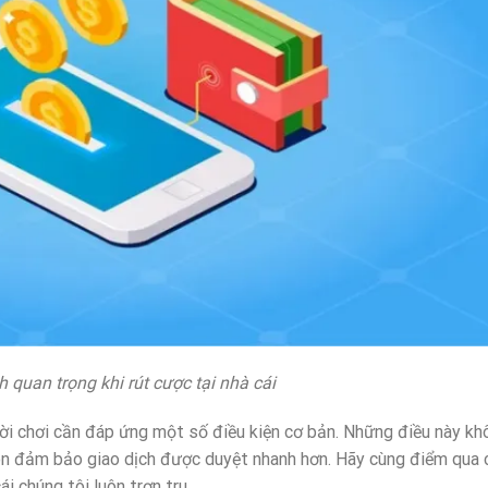
 quan trọng khi rút cược tại nhà cái
ười chơi cần đáp ứng một số điều kiện cơ bản. Những điều này kh
òn đảm bảo giao dịch được duyệt nhanh hơn. Hãy cùng điểm qua 
ái chúng tôi luôn trơn tru.