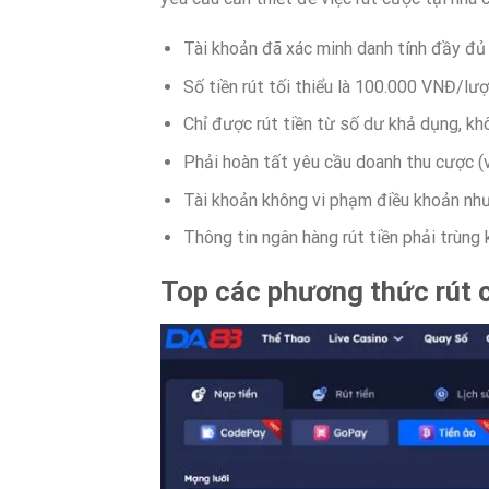
Tài khoản đã xác minh danh tính đầy đ
Số tiền rút tối thiểu là 100.000 VNĐ/lượ
Chỉ được rút tiền từ số dư khả dụng, kh
Phải hoàn tất yêu cầu doanh thu cược (v
Tài khoản không vi phạm điều khoản như 
Thông tin ngân hàng rút tiền phải trùng 
Top các phương thức rút c