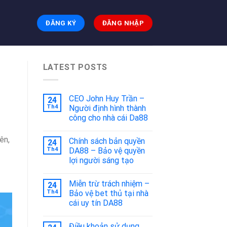
ĐĂNG KÝ
ĐĂNG NHẬP
LATEST POSTS
CEO John Huy Trần –
24
Th4
Người định hình thành
công cho nhà cái Da88
ên,
Chính sách bản quyền
24
Th4
DA88 – Bảo vệ quyền
lợi người sáng tạo
Miễn trừ trách nhiệm –
24
Th4
Bảo vệ bet thủ tại nhà
cái uy tín DA88
Điều khoản sử dụng