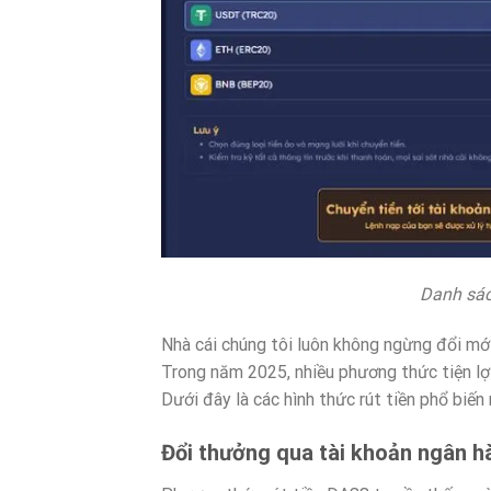
Danh sác
Nhà cái chúng tôi luôn không ngừng đổi mới
Trong năm 2025, nhiều phương thức tiện lợi
Dưới đây là các hình thức rút tiền phổ biế
Đổi thưởng qua tài khoản ngân 