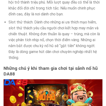
hội trở thành triệu phú. Mỗi lượt quay đều có thể là thời
khắc đổi đời chỉ trong tích tắc. Nếu muốn chinh phục
đỉnh cao, đây là nơi dành cho bạn.
Slot thử thách: Dành cho những ai ưa thích mạo hiểm,
slot thử thách yêu cầu người chơi kết hợp may mắn và
chiến thuật. Không đơn thuần là quay – trúng, mà còn là
việc phân tích nhịp nổ, chọn thời điểm vàng. Những ai
nắm bắt được chu kỳ nổ hũ sẽ “gặt tiền” không ngớt.
Đây là dòng game hút dân chơi chuyên nghiệp nhất hệ
thống.
Những chú ý khi tham gia chơi tại sảnh nổ hũ
DA88