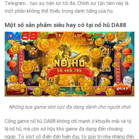
Telegram… tạo sự tiện lợi tối đa. Chính sự tận tâm này là
một phần không thể thiếu trong danh tiếng của họ.
Một số sản phẩm siêu hay có tại nổ hũ DA88
Những tựa game slot cực đa dạng dành cho người chơi
Cổng game nổ hũ DA88 không chỉ mạnh ở khuyến mãi và tỷ
lệ nổ hũ, mà còn sở hữu kho game đa dạng đến choáng
ngợp. Từ slot cổ điển đến hiện đại, từ giải trí nhẹ nhàng đến