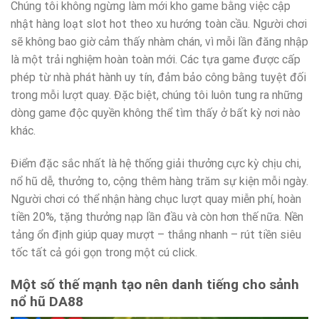
Chúng tôi không ngừng làm mới kho game bằng việc cập
nhật hàng loạt slot hot theo xu hướng toàn cầu. Người chơi
sẽ không bao giờ cảm thấy nhàm chán, vì mỗi lần đăng nhập
là một trải nghiệm hoàn toàn mới. Các tựa game được cấp
phép từ nhà phát hành uy tín, đảm bảo công bằng tuyệt đối
trong mỗi lượt quay. Đặc biệt, chúng tôi luôn tung ra những
dòng game độc quyền không thể tìm thấy ở bất kỳ nơi nào
khác.
Điểm đặc sắc nhất là hệ thống giải thưởng cực kỳ chịu chi,
nổ hũ dễ, thưởng to, cộng thêm hàng trăm sự kiện mỗi ngày.
Người chơi có thể nhận hàng chục lượt quay miễn phí, hoàn
tiền 20%, tặng thưởng nạp lần đầu và còn hơn thế nữa. Nền
tảng ổn định giúp quay mượt – thắng nhanh – rút tiền siêu
tốc tất cả gói gọn trong một cú click.
Một số thế mạnh tạo nên danh tiếng cho sảnh
nổ hũ DA88