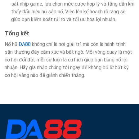
sát nhịp game, lựa chọn mức cược hợp lý và tăng dần khi
thấy dấu hiệu hũ sắp nổ. Việc lên kế hoạch rõ ràng sẽ
giúp bạn kiểm soát rủi ro và tối ưu hóa lợi nhuận.
Tổng kết
Nổ hũ
DA88
không chỉ là nơi giải trí, mà còn là hành trình
săn thưởng đầy cảm xúc và bất ngờ. Mỗi vòng quay là một
cơ hội đổi đời, mỗi sự kiện là cú hích giúp bạn bùng nổ lợi
nhuận. Hãy gia nhập chúng tôi ngay để không bỏ lỡ bất kỳ
cơ hội vàng nào để giành chiến thắng.