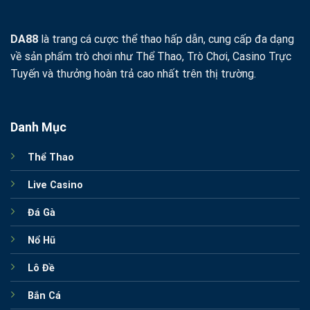
DA88
là trang cá cược thể thao hấp dẫn, cung cấp đa dạng
về sản phẩm trò chơi như Thể Thao, Trò Chơi, Casino Trực
Tuyến và thưởng hoàn trả cao nhất trên thị trường.
Danh Mục
Thể Thao
Live Casino
Đá Gà
Nổ Hũ
Lô Đề
Bắn Cá