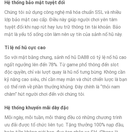
Hệ thống bảo mật tuyệt đối
Chúng tôi sử dụng công nghệ mã hóa chuẩn SSL và nhiều
lớp bảo mật cao cấp. Điều này giúp người chơi yên tâm
tuyệt đối khi nạp rút hay lưu trữ thông tin tài khoản. Bảo
mật là yếu tố sống còn làm nên uy tín của sảnh nổ hũ này.
Tỉ lệ nổ hũ cực cao
So với mặt bằng chung, sảnh nổ hũ DA88 có tỷ lệ nổ hũ cao
ngất ngưởng lên đến 78%. Từ game phổ thông đến slot
độc quyền, chỉ vài lượt quay là hũ nổ tưng bừng. Không cần
kỹ năng cao siêu, chỉ cần may mắn và chút chiến lược là bạn
có thể rinh về phần thưởng khủng. Đây chính là “thỏi nam
châm” hút người chơi đến với chúng tôi.
Hệ thống khuyến mãi dày đặc
Mỗi ngày, mỗi tuần, mỗi tháng đều có những chương trình
ưu đãi được tổ chức liên tục. Tặng thưởng 100% nạp đầu,