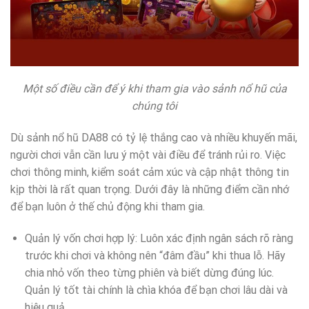
Một số điều cần để ý khi tham gia vào sảnh nổ hũ của
chúng tôi
Dù sảnh nổ hũ DA88 có tỷ lệ thắng cao và nhiều khuyến mãi,
người chơi vẫn cần lưu ý một vài điều để tránh rủi ro. Việc
chơi thông minh, kiểm soát cảm xúc và cập nhật thông tin
kịp thời là rất quan trọng. Dưới đây là những điểm cần nhớ
để bạn luôn ở thế chủ động khi tham gia.
Quản lý vốn chơi hợp lý: Luôn xác định ngân sách rõ ràng
trước khi chơi và không nên “đâm đầu” khi thua lỗ. Hãy
chia nhỏ vốn theo từng phiên và biết dừng đúng lúc.
Quản lý tốt tài chính là chìa khóa để bạn chơi lâu dài và
hiệu quả.