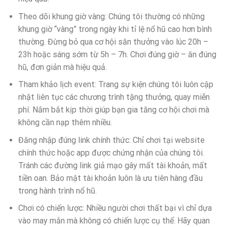
Theo dõi khung giờ vàng: Chúng tôi thường có những
khung giờ “vàng” trong ngày khi tỉ lệ nổ hũ cao hơn bình
thường. Đừng bỏ qua cơ hội săn thưởng vào lúc 20h –
23h hoặc sáng sớm từ 5h – 7h. Chơi đúng giờ – ăn đúng
hũ, đơn giản mà hiệu quả.
Tham khảo lịch event: Trang sự kiện chúng tôi luôn cập
nhật liên tục các chương trình tặng thưởng, quay miễn
phí. Nắm bắt kịp thời giúp bạn gia tăng cơ hội chơi mà
không cần nạp thêm nhiều.
Đăng nhập đúng link chính thức: Chỉ chơi tại website
chính thức hoặc app được chứng nhận của chúng tôi.
Tránh các đường link giả mạo gây mất tài khoản, mất
tiền oan. Bảo mật tài khoản luôn là ưu tiên hàng đầu
trong hành trình nổ hũ.
Chơi có chiến lược: Nhiều người chơi thất bại vì chỉ dựa
vào may mắn mà không có chiến lược cụ thể. Hãy quan