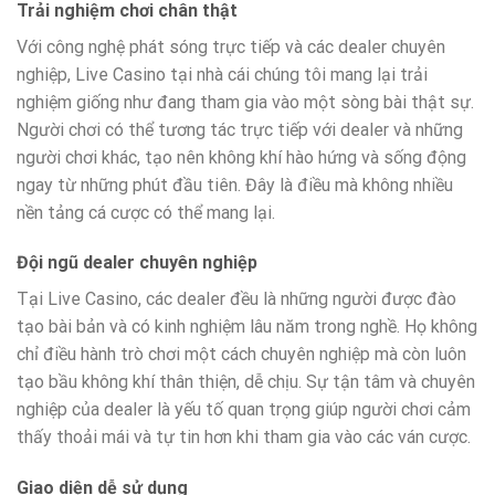
Trải nghiệm chơi chân thật
Với công nghệ phát sóng trực tiếp và các dealer chuyên
nghiệp, Live Casino tại nhà cái chúng tôi mang lại trải
nghiệm giống như đang tham gia vào một sòng bài thật sự.
Người chơi có thể tương tác trực tiếp với dealer và những
người chơi khác, tạo nên không khí hào hứng và sống động
ngay từ những phút đầu tiên. Đây là điều mà không nhiều
nền tảng cá cược có thể mang lại.
Đội ngũ dealer chuyên nghiệp
Tại Live Casino, các dealer đều là những người được đào
tạo bài bản và có kinh nghiệm lâu năm trong nghề. Họ không
chỉ điều hành trò chơi một cách chuyên nghiệp mà còn luôn
tạo bầu không khí thân thiện, dễ chịu. Sự tận tâm và chuyên
nghiệp của dealer là yếu tố quan trọng giúp người chơi cảm
thấy thoải mái và tự tin hơn khi tham gia vào các ván cược.
Giao diện dễ sử dụng