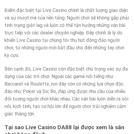
Điểm đặc biệt tại Live Casino chính là chất lượng giao diện
và sự mượt mà của nền tảng. Người chơi sẽ không gặp phải
tình trạng giật lag và luôn có thể tận hưởng những ván bài
trực tiếp với các dealer chuyên nghiệp. Đây chính là lý do
khiến Live Casino tại chúng tôi thu hút đông đảo người
chơi, từ những người mới bắt đầu cho đến những tay chơi
kỳ cựu.
Bên cạnh đó, Live Casino còn đặc biệt chú trọng vào sự đa
dạng của các trò chơi. Ngoài các game nổi tiếng như
Baccarat và Roulette, nơi đây còn có những lựa chọn độc
đáo như Poker và Sic Bo, đáp ứng được nhu cầu của nhiều
đối tượng người chơi khác nhau. Các ván bài luôn diễn ra sôi
nổi, kịch tính, tạo cơ hội lớn để người chơi trải nghiệm cảm
giác thắng lớn.
Tại sao Live Casino DA88 lại được xem là sân