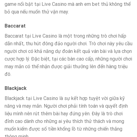
game nổi bật tại Live Casino mà anh em bet thủ không thể
bỏ qua nếu muốn thử vận may.
Baccarat
Baccarat tại Live Casino là một trong những trò chơi hấp
dẫn nhất, thu hút đông đảo người chơi. Trò chơi này yêu cầu
người chơi có khả năng dự đoán kết quả ván bài và lựa chọn
cược hợp lý. Đặc biệt, tại các bàn cao cấp, những người chơi
may mắn có thể nhận được giải thưởng lên đến hàng triệu
đô.
Blackjack
Blackjack tại Live Casino là sự kết hợp tuyệt vời giữa kỹ
năng và may mắn. Người chơi phải tính toán và quyết định
liệu mình nên rút thêm bài hay đứng yên. Đây là trò chơi
đỉnh cao dành cho những ai yêu thích thử thách và mong
muốn kiếm được số tiền khổng lồ từ những chiến thắng
thông minh.