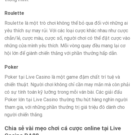
Roulette
Roulette là một trò chơi không thể bỏ qua đối với những ai
yêu thích sự may rủi. Với các loại cược khác nhau như cược
chẵn/lẻ, cược màu, cược số, người chơi có thể đặt cược vào
những cửa mình yêu thích. Mỗi vòng quay đều mang lại cơ
hội lớn để giành chiến thắng với phần thưởng hấp dẫn.
Poker
Poker tại Live Casino là một game đậm chất trí tuệ và
chiến thuật. Người chơi không chỉ cần may mắn mà còn phải
có sự tính toán kỹ lưỡng trong mỗi ván bài. Các giải đấu
Poker lớn tại Live Casino thường thu hút hàng nghìn người
tham gia, với những phần thưởng trị giá triệu đô dành cho
người chiến thắng.
Chia sẻ vài mẹo chơi cá cược online tại Live