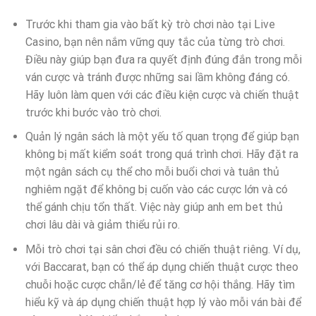
Trước khi tham gia vào bất kỳ trò chơi nào tại Live
Casino, bạn nên nắm vững quy tắc của từng trò chơi.
Điều này giúp bạn đưa ra quyết định đúng đắn trong mỗi
ván cược và tránh được những sai lầm không đáng có.
Hãy luôn làm quen với các điều kiện cược và chiến thuật
trước khi bước vào trò chơi.
Quản lý ngân sách là một yếu tố quan trọng để giúp bạn
không bị mất kiểm soát trong quá trình chơi. Hãy đặt ra
một ngân sách cụ thể cho mỗi buổi chơi và tuân thủ
nghiêm ngặt để không bị cuốn vào các cược lớn và có
thể gánh chịu tổn thất. Việc này giúp anh em bet thủ
chơi lâu dài và giảm thiểu rủi ro.
Mỗi trò chơi tại sân chơi đều có chiến thuật riêng. Ví dụ,
với Baccarat, bạn có thể áp dụng chiến thuật cược theo
chuỗi hoặc cược chẵn/lẻ để tăng cơ hội thắng. Hãy tìm
hiểu kỹ và áp dụng chiến thuật hợp lý vào mỗi ván bài để