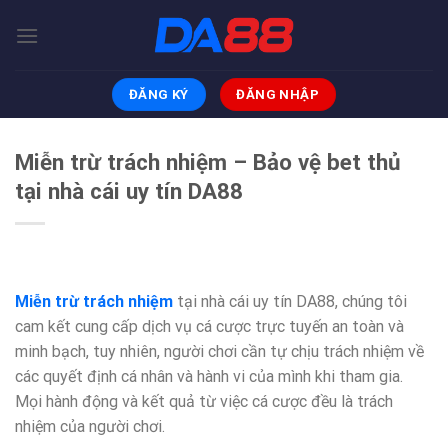
Chuyển
đến
nội
dung
ĐĂNG KÝ
ĐĂNG NHẬP
Miễn trừ trách nhiệm – Bảo vệ bet thủ
tại nhà cái uy tín DA88
Miễn trừ trách nhiệm
tại nhà cái uy tín DA88, chúng tôi
cam kết cung cấp dịch vụ cá cược trực tuyến an toàn và
minh bạch, tuy nhiên, người chơi cần tự chịu trách nhiệm về
các quyết định cá nhân và hành vi của mình khi tham gia.
Mọi hành động và kết quả từ việc cá cược đều là trách
nhiệm của người chơi.