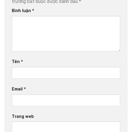
trường bắt buộc được đánh dấu
*
Bình luận
*
Tên
*
Email
*
Trang web