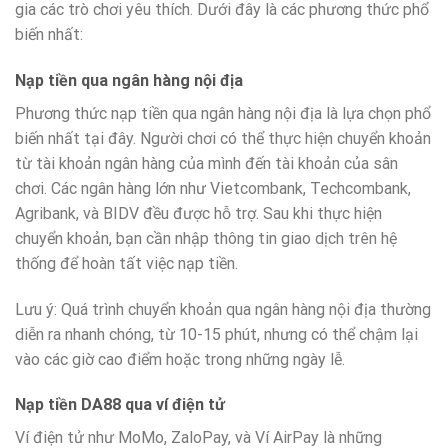
gia các trò chơi yêu thích. Dưới đây là các phương thức phổ
biến nhất:
Nạp tiền qua ngân hàng nội địa
Phương thức nạp tiền qua ngân hàng nội địa là lựa chọn phổ
biến nhất tại đây. Người chơi có thể thực hiện chuyển khoản
từ tài khoản ngân hàng của mình đến tài khoản của sân
chơi. Các ngân hàng lớn như Vietcombank, Techcombank,
Agribank, và BIDV đều được hỗ trợ. Sau khi thực hiện
chuyển khoản, bạn cần nhập thông tin giao dịch trên hệ
thống để hoàn tất việc nạp tiền.
Lưu ý: Quá trình chuyển khoản qua ngân hàng nội địa thường
diễn ra nhanh chóng, từ 10-15 phút, nhưng có thể chậm lại
vào các giờ cao điểm hoặc trong những ngày lễ.
Nạp tiền DA88 qua ví điện tử
Ví điện tử như MoMo, ZaloPay, và Ví AirPay là những