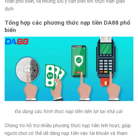
toán phổ biến, và những lưu ý cần biết khi thực hiện giao
dịch
Tổng hợp các phương thức nạp tiền DA88 phổ
biến
Đa dạng các hình thức nạp tiền tiện lợi tại nhà cái
Chúng tôi hỗ trợ nhiều phương thức nạp tiền linh hoạt, giúp
người chơi có thể dễ dàng nạp tiền vào tài khoản và tham