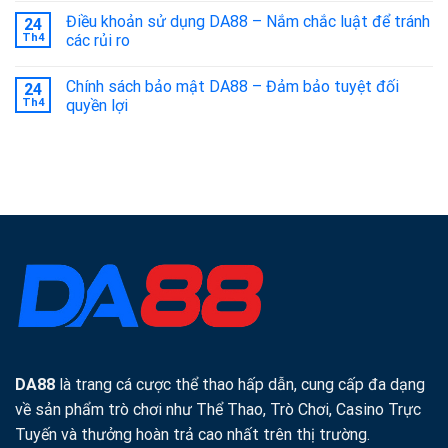
Điều khoản sử dụng DA88 – Nắm chắc luật để tránh
24
Th4
các rủi ro
Chính sách bảo mật DA88 – Đảm bảo tuyệt đối
24
Th4
quyền lợi
DA88
là trang cá cược thể thao hấp dẫn, cung cấp đa dạng
về sản phẩm trò chơi như Thể Thao, Trò Chơi, Casino Trực
Tuyến và thưởng hoàn trả cao nhất trên thị trường.