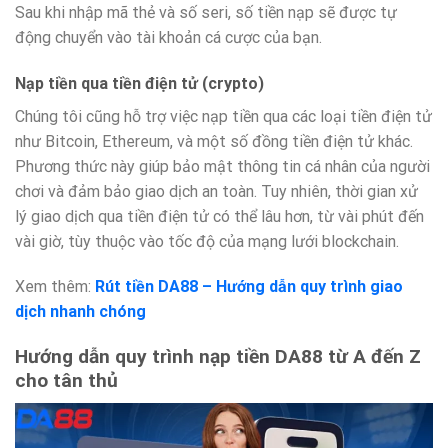
Sau khi nhập mã thẻ và số seri, số tiền nạp sẽ được tự
động chuyển vào tài khoản cá cược của bạn.
Nạp tiền qua tiền điện tử (crypto)
Chúng tôi cũng hỗ trợ việc nạp tiền qua các loại tiền điện tử
như Bitcoin, Ethereum, và một số đồng tiền điện tử khác.
Phương thức này giúp bảo mật thông tin cá nhân của người
chơi và đảm bảo giao dịch an toàn. Tuy nhiên, thời gian xử
lý giao dịch qua tiền điện tử có thể lâu hơn, từ vài phút đến
vài giờ, tùy thuộc vào tốc độ của mạng lưới blockchain.
Xem thêm:
Rút tiền DA88 – Hướng dẫn quy trình giao
dịch nhanh chóng
Hướng dẫn quy trình nạp tiền DA88 từ A đến Z
cho tân thủ