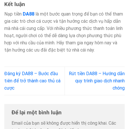
Kết luận
Nạp tiền
DA88
là một bước quan trọng để bạn có thể tham
gia các trò chơi cá cược và tận hưởng các dịch vụ hấp dẫn
mà nhà cái cung cấp. Với nhiều phương thức thanh toán linh
hoạt, người chơi có thể dễ dàng lựa chọn phương thức phù
hợp với nhu cầu của mình. Hãy tham gia ngay hôm nay và
tận hưởng các ưu đãi đặc biệt từ nhà cái này.
Đăng ký DA88 – Bước đầu
Rút tiền DA88 – Hướng dẫn
tiên để trở thành cao thủ cá
quy trình giao dịch nhanh
cược
chóng
Để lại một bình luận
Email của bạn sẽ không được hiển thị công khai.
Các